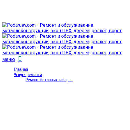
г. Гомель,
проспект Октября 28
email: prorembox@gmail.com
меню
Главная
Услуги ремонта
Ремонт бетонных заборов