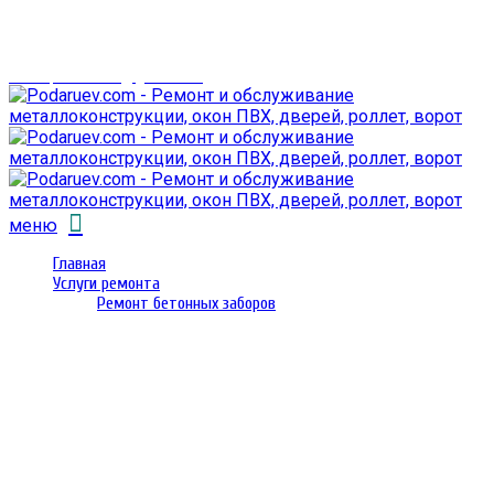
г. Гомель,
проспект Октября 28
email: prorembox@gmail.com
меню
Главная
Услуги ремонта
Ремонт бетонных заборов