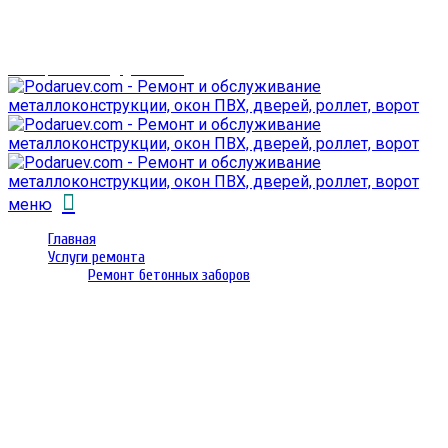
г. Гомель,
проспект Октября 28
email: prorembox@gmail.com
меню
Главная
Услуги ремонта
Ремонт бетонных заборов