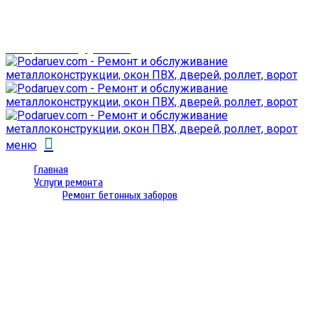
г. Гомель,
проспект Октября 28
email: prorembox@gmail.com
меню
Главная
Услуги ремонта
Ремонт бетонных заборов