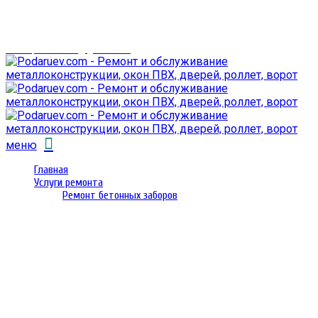
г. Гомель,
проспект Октября 28
email: prorembox@gmail.com
меню
Главная
Услуги ремонта
Ремонт бетонных заборов