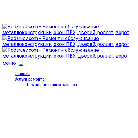
г. Гомель,
проспект Октября 28
email: prorembox@gmail.com
меню
Главная
Услуги ремонта
Ремонт бетонных заборов