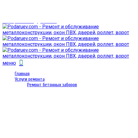
г. Гомель,
проспект Октября 28
email: prorembox@gmail.com
меню
Главная
Услуги ремонта
Ремонт бетонных заборов