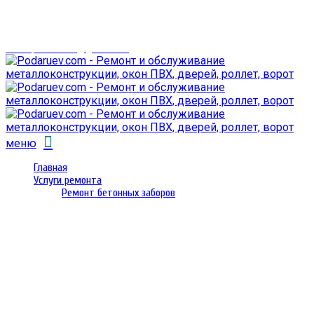
г. Гомель,
проспект Октября 28
email: prorembox@gmail.com
меню
Главная
Услуги ремонта
Ремонт бетонных заборов