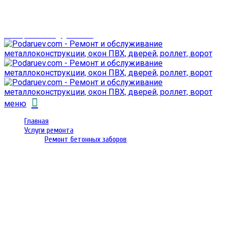
г. Гомель,
проспект Октября 28
email: prorembox@gmail.com
меню
Главная
Услуги ремонта
Ремонт бетонных заборов