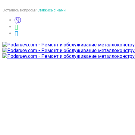
Остались вопросы?
Свяжись с нами
Время работы
пон-птн: 9:00-18:00
суб-воск: выходной
Телефоны
8 (029) 3-999-001
8 (025) 530-10-10
г. Гомель,
проспект Октября 28