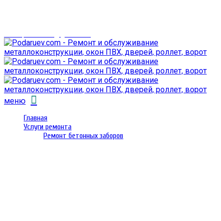
г. Гомель,
проспект Октября 28
email: prorembox@gmail.com
меню
Главная
Услуги ремонта
Ремонт бетонных заборов