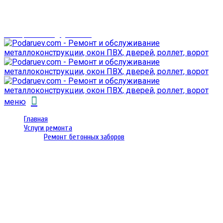
г. Гомель,
проспект Октября 28
email: prorembox@gmail.com
меню
Главная
Услуги ремонта
Ремонт бетонных заборов