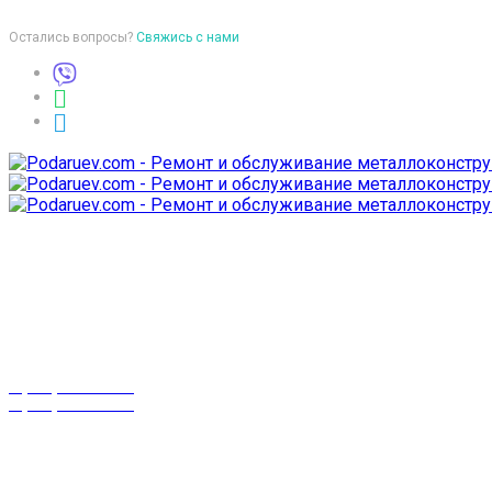
Остались вопросы?
Свяжись с нами
Время работы
пон-птн: 9:00-18:00
суб-воск: выходной
Телефоны
8 (029) 3-999-001
8 (025) 530-10-10
г. Гомель,
проспект Октября 28