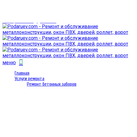
г. Гомель,
проспект Октября 28
email: prorembox@gmail.com
меню
Главная
Услуги ремонта
Ремонт бетонных заборов