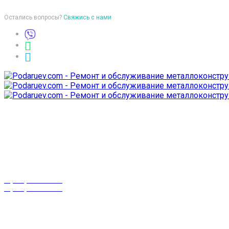
Остались вопросы?
Свяжись с нами
Время работы
пон-птн: 9:00-18:00
суб-воск: выходной
Телефоны
8 (029) 3-999-001
8 (025) 530-10-10
г. Гомель,
проспект Октября 28