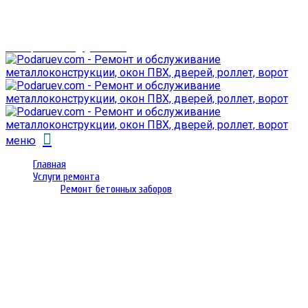
г. Гомель,
проспект Октября 28
email: prorembox@gmail.com
меню
Главная
Услуги ремонта
Ремонт бетонных заборов