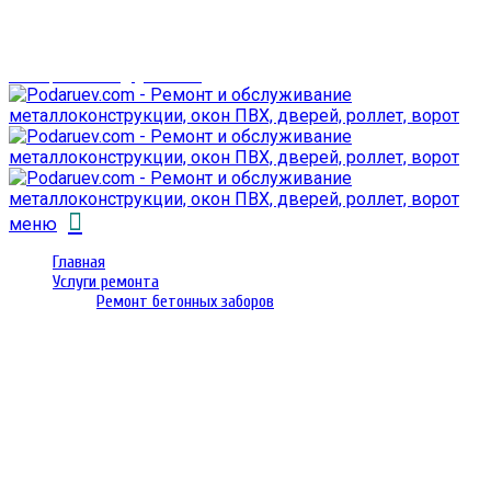
г. Гомель,
проспект Октября 28
email: prorembox@gmail.com
меню
Главная
Услуги ремонта
Ремонт бетонных заборов