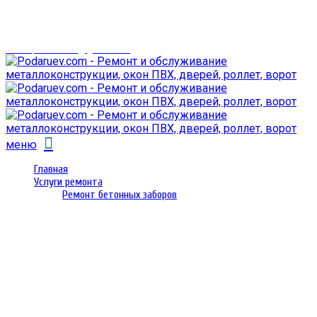
г. Гомель,
проспект Октября 28
email: prorembox@gmail.com
меню
Главная
Услуги ремонта
Ремонт бетонных заборов