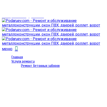
г. Гомель,
проспект Октября 28
email: prorembox@gmail.com
меню
Главная
Услуги ремонта
Ремонт бетонных заборов