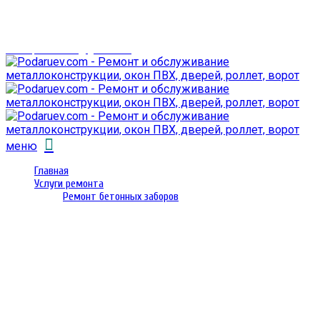
г. Гомель,
проспект Октября 28
email: prorembox@gmail.com
меню
Главная
Услуги ремонта
Ремонт бетонных заборов