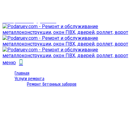
г. Гомель,
проспект Октября 28
email: prorembox@gmail.com
меню
Главная
Услуги ремонта
Ремонт бетонных заборов