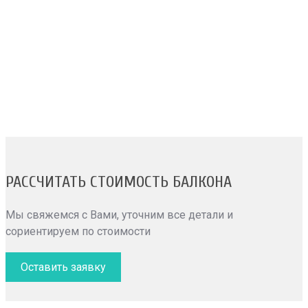
ОСТЕКЛЕНИЕ
Предоставляем услуги по остеклению балконов, чтобы
максимизировать тепло- и звукоизоляцию помещения.
Выбирайте из широкого ассортимента оконных систем.
РАССЧИТАТЬ СТОИМОСТЬ БАЛКОНА
Мы свяжемся с Вами, уточним все детали и
сориентируем по стоимости
Оставить заявку