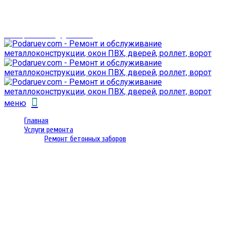
г. Гомель,
проспект Октября 28
email: prorembox@gmail.com
меню
Главная
Услуги ремонта
Ремонт бетонных заборов