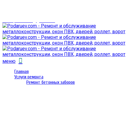
г. Гомель,
проспект Октября 28
email: prorembox@gmail.com
меню
Главная
Услуги ремонта
Ремонт бетонных заборов