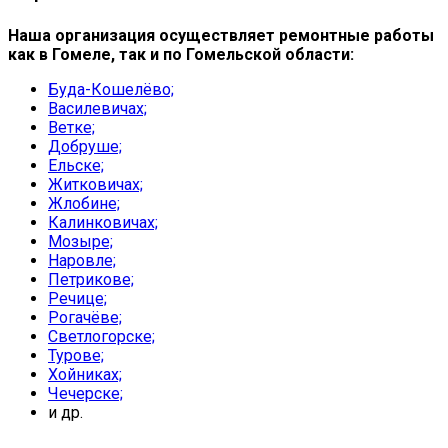
Наша организация осуществляет ремонтные работы
как в Гомеле, так и по Гомельской области:
Буда-Кошелёво;
Василевичах;
Ветке;
Добруше;
Ельске;
Житковичах;
Жлобине;
Калинковичах;
Мозыре;
Наровле;
Петрикове;
Речице;
Рогачёве;
Светлогорске;
Турове;
Хойниках;
Чечерске;
и др.