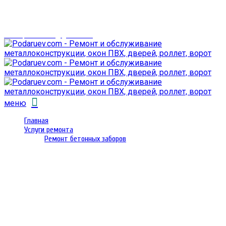
г. Гомель,
проспект Октября 28
email: prorembox@gmail.com
меню
Главная
Услуги ремонта
Ремонт бетонных заборов