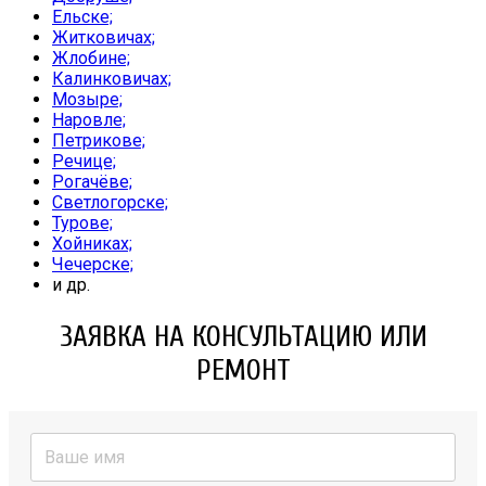
Ельске;
Житковичах;
Жлобине;
Калинковичах;
Мозыре;
Наровле;
Петрикове;
Речице;
Рогачёве;
Светлогорске;
Турове;
Хойниках;
Чечерске;
и др.
ЗАЯВКА НА КОНСУЛЬТАЦИЮ ИЛИ
РЕМОНТ