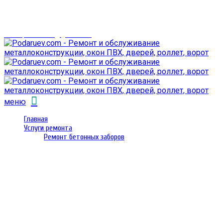
г. Гомель,
проспект Октября 28
email: prorembox@gmail.com
меню
Главная
Услуги ремонта
Ремонт бетонных заборов