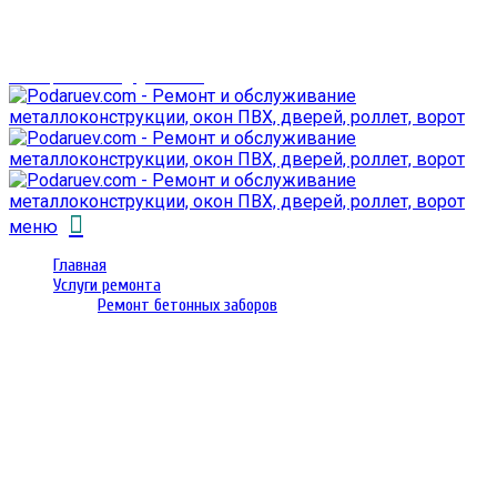
г. Гомель,
проспект Октября 28
email: prorembox@gmail.com
меню
Главная
Услуги ремонта
Ремонт бетонных заборов