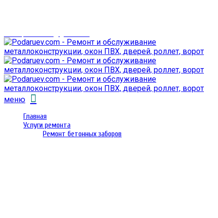
г. Гомель,
проспект Октября 28
email: prorembox@gmail.com
меню
Главная
Услуги ремонта
Ремонт бетонных заборов