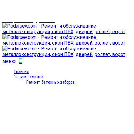
г. Гомель,
проспект Октября 28
email: prorembox@gmail.com
меню
Главная
Услуги ремонта
Ремонт бетонных заборов