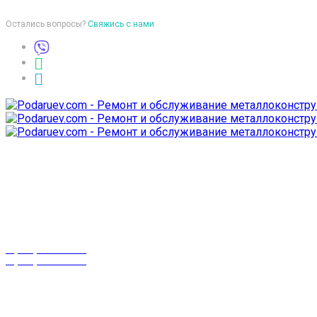
Остались вопросы?
Свяжись с нами
Время работы
пон-птн: 9:00-18:00
суб-воск: выходной
Телефоны
8 (029) 3-999-001
8 (025) 530-10-10
г. Гомель,
проспект Октября 28