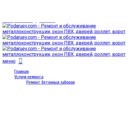
г. Гомель,
проспект Октября 28
email: prorembox@gmail.com
меню
Главная
Услуги ремонта
Ремонт бетонных заборов