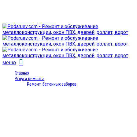
г. Гомель,
проспект Октября 28
email: prorembox@gmail.com
меню
Главная
Услуги ремонта
Ремонт бетонных заборов