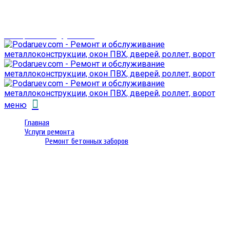
г. Гомель,
проспект Октября 28
email: prorembox@gmail.com
меню
Главная
Услуги ремонта
Ремонт бетонных заборов