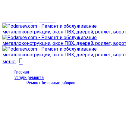
г. Гомель,
проспект Октября 28
email: prorembox@gmail.com
меню
Главная
Услуги ремонта
Ремонт бетонных заборов