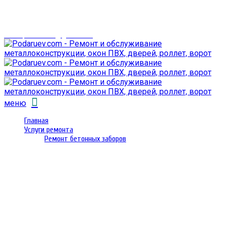
г. Гомель,
проспект Октября 28
email: prorembox@gmail.com
меню
Главная
Услуги ремонта
Ремонт бетонных заборов