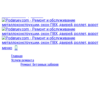
г. Гомель,
проспект Октября 28
email: prorembox@gmail.com
меню
Главная
Услуги ремонта
Ремонт бетонных заборов