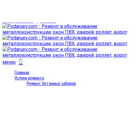
г. Гомель,
проспект Октября 28
email: prorembox@gmail.com
меню
Главная
Услуги ремонта
Ремонт бетонных заборов