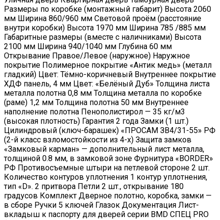
Размеры по коробке (монтажный габарит) Высота 2060
мм Ширина 860/960 мм Световой проём (расстояние
внутри коробки) Высота 1970 мм Ширина 785 /885 мм
Габаритные размеры (вместе с наличниками) Высота
2100 мм Ширина 940/1040 мм Глубина 60 мм
Открывание Правое/Левое (наружное) Наружное
покрытие Полимерное покрытие «Антик медь» (металл
гладкий) Цвет: Тёмно-коричневый Внутреннее покрытие
ХДФ панель, 4 мм Цвет: «Белёный Дуб» Толщина листа
металла полотна 0,8 мм Толщина металла по коробке
(раме) 1,2 мм Толщина полотна 50 мм Внутреннее
наполнение полотна Пенополистирол — 35 кг/м3
(высокая плотность) Гарантия 2 года Замки (1 шт.)
Цилиндровый (ключ-барашек) «ПРОСАМ ЗВ4/31-55» РФ
(2-й класс взломостойкости из 4-х) Защита замков
«Замковый карман» — дополнительный лист металла,
толщиной 0.8 мм, в замковой зоне Фурнитура «BORDER»
РФ Противосъемные штыри на петлевой стороне 2 шт.
Количество контуров уплотнения 1 контур уплотнения,
тип «D». 2 притвора Петли 2 шт., открывание 180
градусов Комплект Дверное полотно, коробка, замки —
в сборе Ручки 5 ключей Глазок Документация Лист-
вкладыш к паспорту для дверей серии BMD СПЕЦ PRO