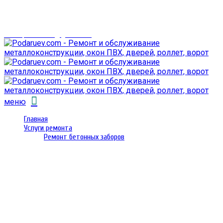
г. Гомель,
проспект Октября 28
email: prorembox@gmail.com
меню
Главная
Услуги ремонта
Ремонт бетонных заборов