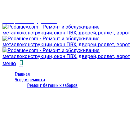
г. Гомель,
проспект Октября 28
email: prorembox@gmail.com
меню
Главная
Услуги ремонта
Ремонт бетонных заборов