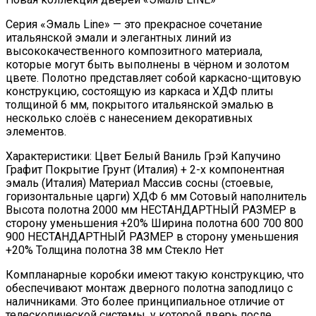
Cерия «Эмаль Line» — это прекрасное сочетание
итальянской эмали и элегантных линий из
высококачественного композитного материала,
которые могут быть выполнены в чёрном и золотом
цвете. Полотно представляет собой каркасно-щитовую
конструкцию, состоящую из каркаса и ХДФ плиты
толщиной 6 мм, покрытого итальянской эмалью в
несколько слоёв с нанесением декоративных
элементов.
Характеристики: Цвет Белый Ваниль Грэй Капучино
Графит Покрытие Грунт (Италия) + 2-х компонентная
эмаль (Италия) Материал Массив сосны (стоевые,
горизонтальные царги) ХДФ 6 мм Сотовый наполнитель
Высота полотна 2000 мм НЕСТАНДАРТНЫЙ РАЗМЕР в
сторону уменьшения +20% Ширина полотна 600 700 800
900 НЕСТАНДАРТНЫЙ РАЗМЕР в сторону уменьшения
+20% Толщина полотна 38 мм Стекло Нет
Компланарные коробки имеют такую конструкцию, что
обеспечивают монтаж дверного полотна заподлицо с
наличниками. Это более принципиальное отличие от
телескопической системы, у которой дверь после