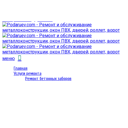
г. Гомель,
проспект Октября 28
email: prorembox@gmail.com
меню
Главная
Услуги ремонта
Ремонт бетонных заборов