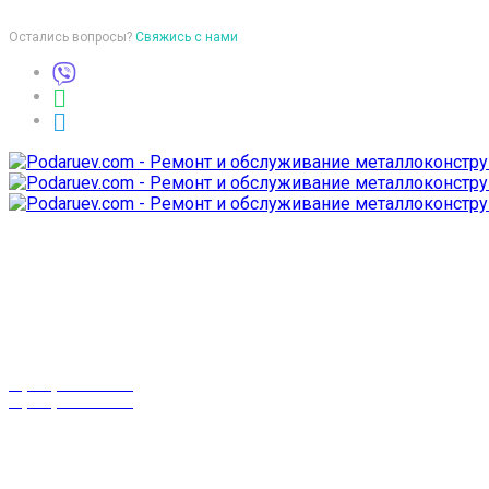
Остались вопросы?
Свяжись с нами
Время работы
пон-птн: 9:00-18:00
суб-воск: выходной
Телефоны
8 (029) 3-999-001
8 (025) 530-10-10
г. Гомель,
проспект Октября 28