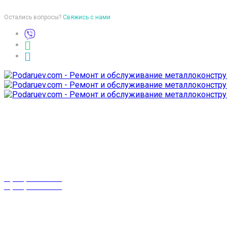
Остались вопросы?
Свяжись с нами
Время работы
пон-птн: 9:00-18:00
суб-воск: выходной
Телефоны
8 (029) 3-999-001
8 (025) 530-10-10
г. Гомель,
проспект Октября 28