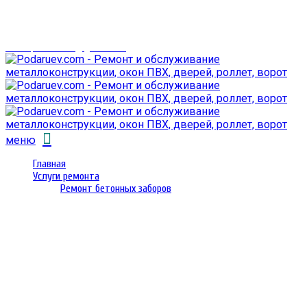
г. Гомель,
проспект Октября 28
email: prorembox@gmail.com
меню
Главная
Услуги ремонта
Ремонт бетонных заборов