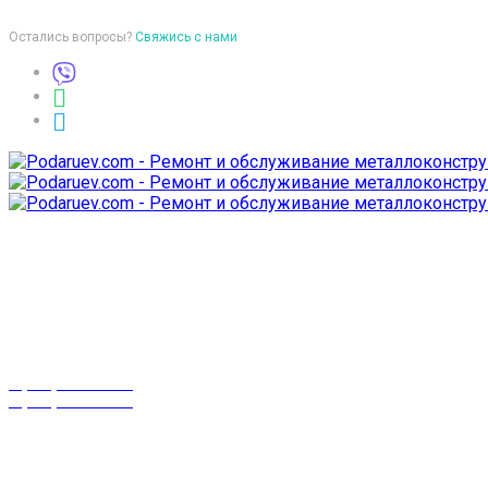
Остались вопросы?
Свяжись с нами
Время работы
пон-птн: 9:00-18:00
суб-воск: выходной
Телефоны
8 (029) 3-999-001
8 (025) 530-10-10
г. Гомель,
проспект Октября 28