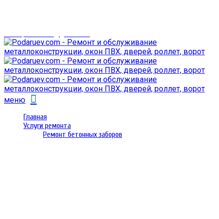
г. Гомель,
проспект Октября 28
email: prorembox@gmail.com
меню
Главная
Услуги ремонта
Ремонт бетонных заборов