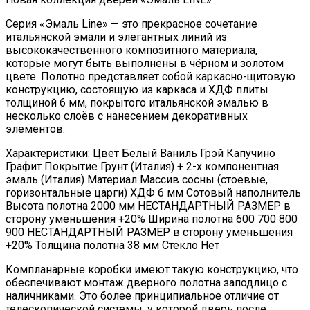
Cерия «Эмаль Line» — это прекрасное сочетание
итальянской эмали и элегантных линий из
высококачественного композитного материала,
которые могут быть выполнены в чёрном и золотом
цвете. Полотно представляет собой каркасно-щитовую
конструкцию, состоящую из каркаса и ХДФ плиты
толщиной 6 мм, покрытого итальянской эмалью в
несколько слоёв с нанесением декоративных
элементов.
Характеристики: Цвет Белый Ваниль Грэй Капучино
Графит Покрытие Грунт (Италия) + 2-х компонентная
эмаль (Италия) Материал Массив сосны (стоевые,
горизонтальные царги) ХДФ 6 мм Сотовый наполнитель
Высота полотна 2000 мм НЕСТАНДАРТНЫЙ РАЗМЕР в
сторону уменьшения +20% Ширина полотна 600 700 800
900 НЕСТАНДАРТНЫЙ РАЗМЕР в сторону уменьшения
+20% Толщина полотна 38 мм Стекло Нет
Компланарные коробки имеют такую конструкцию, что
обеспечивают монтаж дверного полотна заподлицо с
наличниками. Это более принципиальное отличие от
телескопической системы, у которой дверь после