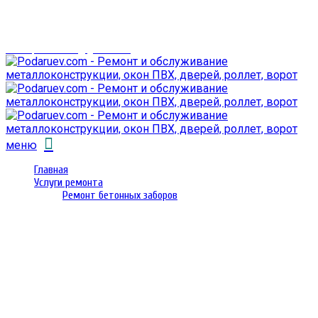
г. Гомель,
проспект Октября 28
email: prorembox@gmail.com
меню
Главная
Услуги ремонта
Ремонт бетонных заборов