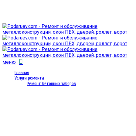
г. Гомель,
проспект Октября 28
email: prorembox@gmail.com
меню
Главная
Услуги ремонта
Ремонт бетонных заборов