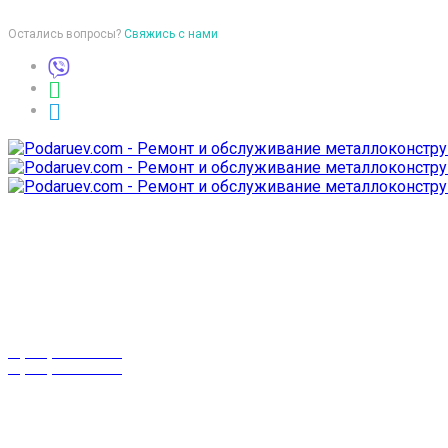
Остались вопросы?
Свяжись с нами
Время работы
пон-птн: 9:00-18:00
суб-воск: выходной
Телефоны
8 (029) 3-999-001
8 (025) 530-10-10
г. Гомель,
проспект Октября 28