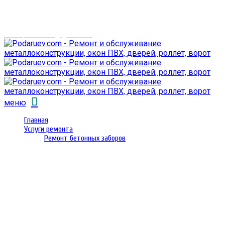
г. Гомель,
проспект Октября 28
email: prorembox@gmail.com
меню
Главная
Услуги ремонта
Ремонт бетонных заборов