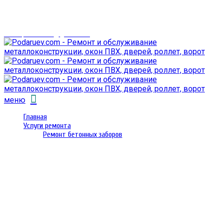
г. Гомель,
проспект Октября 28
email: prorembox@gmail.com
меню
Главная
Услуги ремонта
Ремонт бетонных заборов