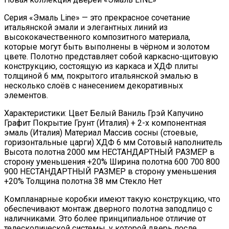
Cерия «Эмаль Line» — это прекрасное сочетание
итальянской эмали и элегантных линий из
высококачественного композитного материала,
которые могут быть выполнены в чёрном и золотом
цвете. Полотно представляет собой каркасно-щитовую
конструкцию, состоящую из каркаса и ХДФ плиты
толщиной 6 мм, покрытого итальянской эмалью в
несколько слоёв с нанесением декоративных
элементов.
Характеристики: Цвет Белый Ваниль Грэй Капучино
Графит Покрытие Грунт (Италия) + 2-х компонентная
эмаль (Италия) Материал Массив сосны (стоевые,
горизонтальные царги) ХДФ 6 мм Сотовый наполнитель
Высота полотна 2000 мм НЕСТАНДАРТНЫЙ РАЗМЕР в
сторону уменьшения +20% Ширина полотна 600 700 800
900 НЕСТАНДАРТНЫЙ РАЗМЕР в сторону уменьшения
+20% Толщина полотна 38 мм Стекло Нет
Компланарные коробки имеют такую конструкцию, что
обеспечивают монтаж дверного полотна заподлицо с
наличниками. Это более принципиальное отличие от
телескопической системы, у которой дверь после