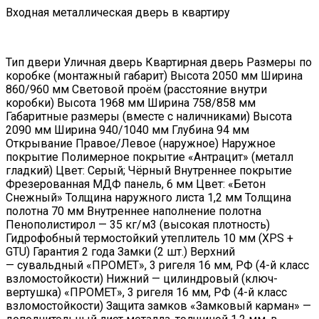
Входная металлическая дверь в квартиру
Тип двери Уличная дверь Квартирная дверь Размеры по
коробке (монтажный габарит) Высота 2050 мм Ширина
860/960 мм Световой проём (расстояние внутри
коробки) Высота 1968 мм Ширина 758/858 мм
Габаритные размеры (вместе с наличниками) Высота
2090 мм Ширина 940/1040 мм Глубина 94 мм
Открывание Правое/Левое (наружное) Наружное
покрытие Полимерное покрытие «Антрацит» (металл
гладкий) Цвет: Серый; Чёрный Внутреннее покрытие
Фрезерованная МДФ панель, 6 мм Цвет: «Бетон
Снежный» Толщина наружного листа 1,2 мм Толщина
полотна 70 мм Внутреннее наполнение полотна
Пенополистирол — 35 кг/м3 (высокая плотность)
Гидрофобный термостойкий утеплитель 10 мм (XPS +
GTU) Гарантия 2 года Замки (2 шт.) Верхний
— сувальдный «ПРОМЕТ», 3 ригеля 16 мм, РФ (4-й класс
взломостойкости) Нижний — цилиндровый (ключ-
вертушка) «ПРОМЕТ», 3 ригеля 16 мм, РФ (4-й класс
взломостойкости) Защита замков «Замковый карман» —