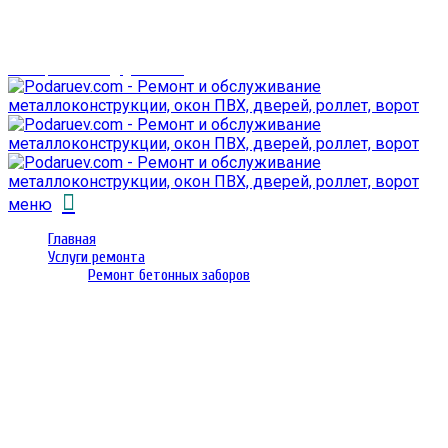
г. Гомель,
проспект Октября 28
email: prorembox@gmail.com
меню
Главная
Услуги ремонта
Ремонт бетонных заборов