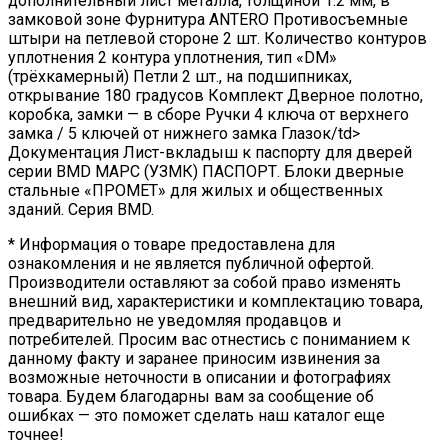
дополнительный лист металла, толщиной 1.2 мм, в
замковой зоне Фурнитура ANTERO Противосъемные
штыри на петлевой стороне 2 шт. Количество контуров
уплотнения 2 контура уплотнения, тип «DM»
(трёхкамерный) Петли 2 шт., на подшипниках,
открывание 180 градусов Комплект Дверное полотно,
коробка, замки — в сборе Ручки 4 ключа от верхнего
замка / 5 ключей от нижнего замка Глазок/td>
Документация Лист-вкладыш к паспорту для дверей
серии BMD МАРС (УЗМК) ПАСПОРТ. Блоки дверные
стальные «ПРОМЕТ» для жилых и общественных
зданий. Серия BMD.
* Информация о товаре предоставлена для
ознакомления и не является публичной офертой.
Производители оставляют за собой право изменять
внешний вид, характеристики и комплектацию товара,
предварительно не уведомляя продавцов и
потребителей. Просим вас отнестись с пониманием к
данному факту и заранее приносим извинения за
возможные неточности в описании и фотографиях
товара. Будем благодарны вам за сообщение об
ошибках — это поможет сделать наш каталог еще
точнее!